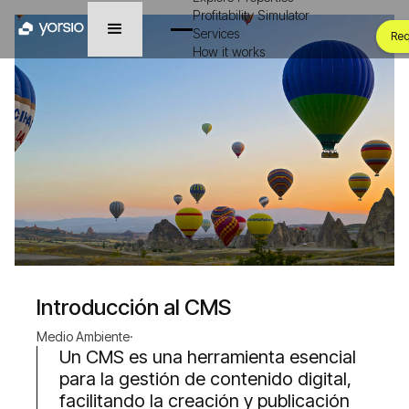
Profitability Simulator
Services
Req
How it works
Introducción al CMS
Medio Ambiente
·
Un CMS es una herramienta esencial
para la gestión de contenido digital,
facilitando la creación y publicación