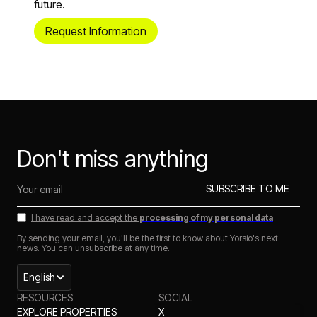
future.
Request Information
Don't miss anything
I have read and accept the
processing of my personal data
By sending your email, you'll be the first to know about Yorsio's next
news. You can unsubscribe at any time.
English
RESOURCES
SOCIAL
EXPLORE PROPERTIES
X